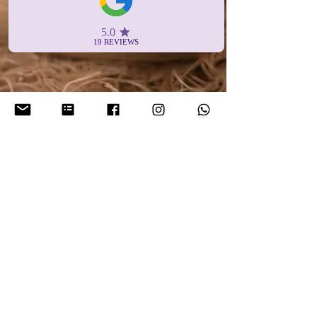
Nieuwsbrief
Schrijf je hier direct in voor onze
nieuwsbrief!
Enter your email here
Sign Up