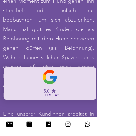
einen Moment zum Hund gehen, ihn
streicheln oder einfach nur
beobachten, um sich abzulenken.
Manchmal gibt es Kinder, die als
Belohnung mit dem Hund spazieren
gehen dürfen (als Belohnung).
Während eines solchen Spaziergangs
entsteht oft eine ganz eigene
Dynamik, die dann Hinweise auf die
eigentlichen
Probleme der Kinder geben kann.
Eine unserer Kundinnen arbeitet in
einer Jugendhilfeeinrichtung für
Kinder, die mit Aggressionen zu tun